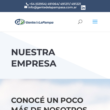
+54 (02954) 491064/ 491211/ 491221
info@gentedelapampasa.com.ar
NUESTRA
EMPRESA
CONOCÉ UN POCO
MÁS DE NOSOTROS