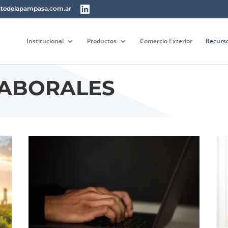
tedelapampasa.com.ar
Institucional
Productos
Comercio Exterior
Recurs
ABORALES