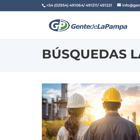
+54 (02954) 491064/ 491211/ 491221
info@gen
BÚSQUEDAS L