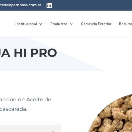
tedelapampasa.com.ar
Institucional
Productos
Comercio Exterior
Recurs
JA HI PRO
acción de Aceite de
cascarada.