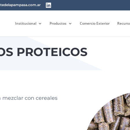
tedelapampasa.com.ar
Institucional
Productos
Comercio Exterior
Recurs
S PROTEICOS
 mezclar con cereales