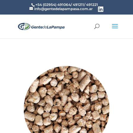
+54 (02954) 491064/ 491211/ 491221
info@gentedelapampasa.com.ar