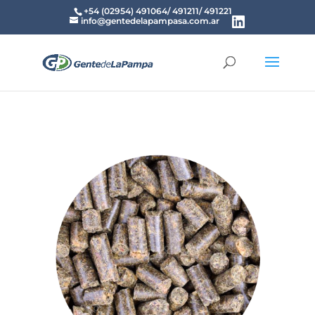
+54 (02954) 491064/ 491211/ 491221
info@gentedelapampasa.com.ar